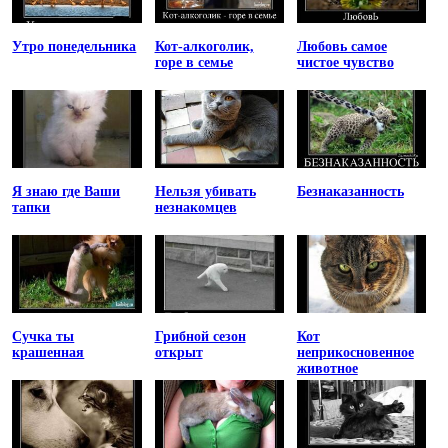
Утро понедельника
Кот-алкоголик,
Любовь самое
горе в семье
чистое чувство
Я знаю где Ваши
Нельзя убивать
Безнаказанность
тапки
незнакомцев
Сучка ты
Грибной сезон
Кот
крашенная
открыт
неприкосновенное
животное