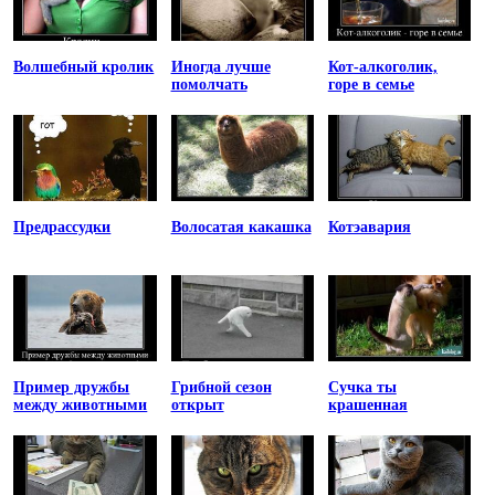
Волшебный кролик
Иногда лучше
Кот-алкоголик,
помолчать
горе в семье
Предрассудки
Волосатая какашка
Котэавария
Пример дружбы
Грибной сезон
Сучка ты
между животными
открыт
крашенная