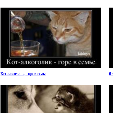
Кот-алкоголик, горе в семье
Я 